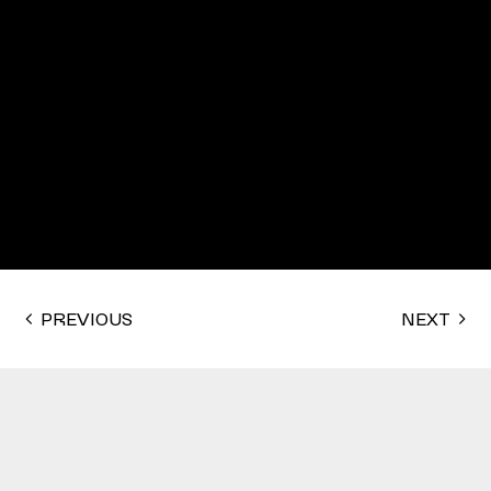
PREVIOUS
NEXT